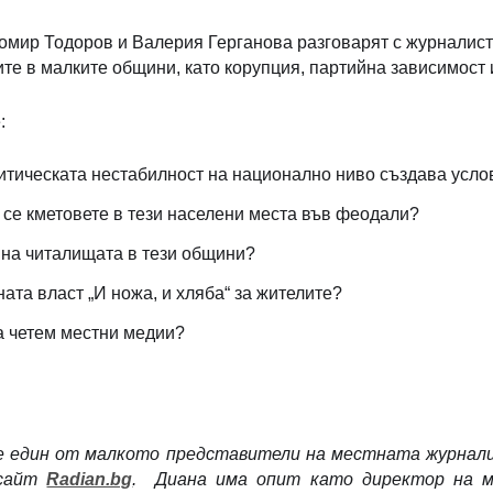
омир Тодоров и Валерия Герганова разговарят с журналист
е в малките общини, като корупция, партийна зависимост 
:
итическата нестабилност на национално ниво създава усло
се кметовете в тези населени места във феодали?
 на читалищата в тези общини?
ата власт „И ножа, и хляба“ за жителите?
а четем местни медии?
е един от малкото представители на местната журналис
 сайт
Radian.bg
. Диана има опит като директор на м