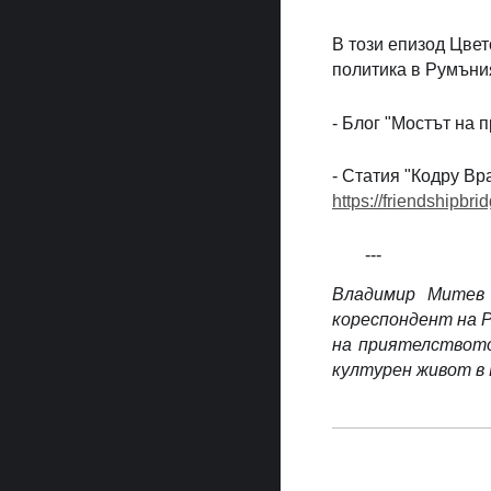
В този епизод Цве
политика в Румъния
- Блог "Мостът на п
- Статия "Кодру Вр
⁠https://friendshipb
---
Владимир Митев 
кореспондент на Р
на приятелството
културен живот в 