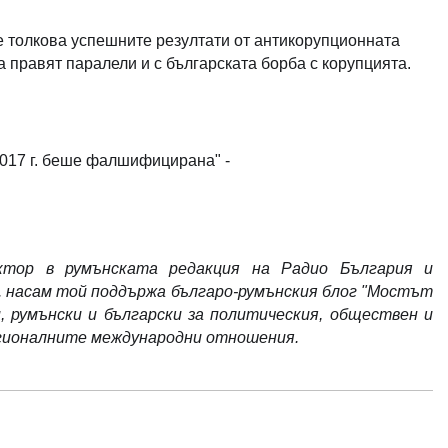
е толкова успешните резултати от антикорупционната
 правят паралели и с българската борба с корупцията.
2017 г. беше фалшифицирана" -
ктор в румънската редакция на Радио България и
г. насам той поддържа българо-румънския блог "Мостът
 румънски и български за политическия, обществен и
регионалните международни отношения.