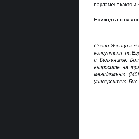
парламент както и 
Епизодът е на анг
---
Сорин Йоница е д
консултант на Ев
и Балканите. Би
въпросите на тр
мениджмънт (MSM
университет. Бил