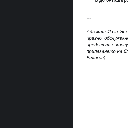
В догонваща ро
---
Адвокат Иван Янк
правно обслужван
предоставя конс
прилагането на бл
Беларус)​.