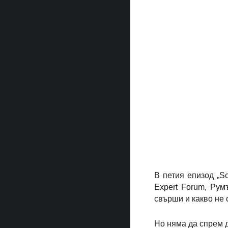
В петия епизод „Sc
Expert Forum, Рум
свърши и какво не 
Но няма да спрем 