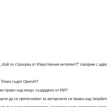
 „Кой се страхува от Изкуствения интелект?“ говорим с адв
 Times съдят OpenAI?
ко право над нещо, създадено от ИИ?
ците да се притесняват за авторските си права над творбит