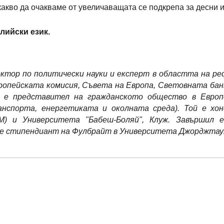
какво да очакваме от увеличаващата се подкрепа за десни и
лийски език.
октор по политически науки и експерт в областта на р
ропейската комисия, Съвета на Европа, Световната бан
л е представител на гражданското общество в Европ
анспорта, енергетиката и околната среда). Той е хо
) и Университета "Бабеш-Боляй", Клуж. Завършил 
 е стипендиант на Фулбрайт в Университета Джорджтау