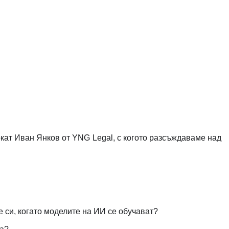
окат Иван Янков от YNG Legal, с когото разсъждаваме над
е си, когато моделите на ИИ се обучават?