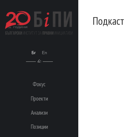
Подкаст
Бг
En
Фокус
Проекти
Анализи
Позиции