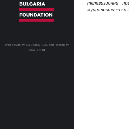
телевизионни п
журналистически о
,
Web design by TM Studio
CMS and Hosting by
onlineHub.BG