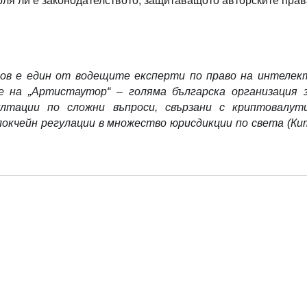
ля ли е законодателството, защитаващото авторските пра
ов e един от водещите експерти по право на интелек
е на „Артистаутор“ – голяма българска организация 
ултации по сложни въпроси, свързани с криптовалут
окчейн регулации в множество юрисдикции по света (Ки