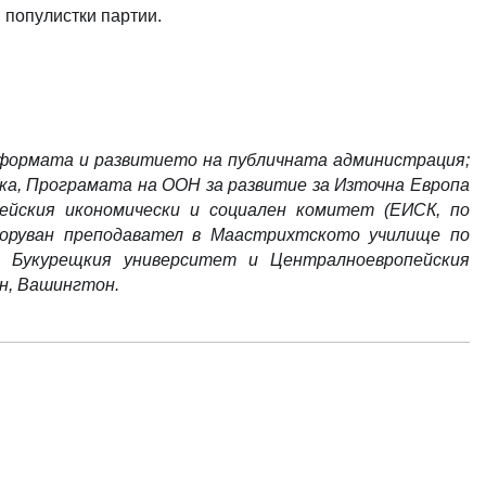
 популистки партии.
еформата и развитието на публичната администрация;
ка, Програмата на ООН за развитие за Източна Европа
ейския икономически и социален комитет (ЕИСК, по
норуван преподавател в Маастрихтското училище по
е Букурещкия университет и Централноевропейския
н, Вашингтон.