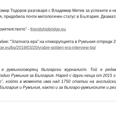
томир Тодоров разговаря с Владимир Митев за успехите и н
, придобила почти митологичен статус в България. Двамата
риятелството" - ⁠
friendshipbridge.eu⁠
абие: “Златната ера” на нтикорупцията в Румъния отпреди 
ridge.eu/bg/2019/03/20/vrabie-golden-era-interview-bg/
е румъноговорящ български журналист. Той е реда
адио Румъния за България. Наред с други неща от 2015 
", който в момента има над 1750 статии на английски,
България и Румъния, както и за българо-румънските и 