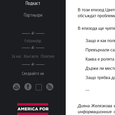
Подкаст
В този епизод Цвет
Партньори
обсъждат проблемит
В епизода ще чуете
Fellowship
Защо и как пол
Превърнали са 
За нас
Контакти
Полезно
Каква е ролята
Държи ли местн
Следвайте ни
Защо трябва д
---
Дияна Желязкова 
информационния