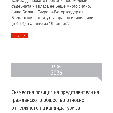
тази за дълбоките промени, необходими в
съдебната ни власт, не беше много силно,
пише Биляна Гяурова-Вегертседер от
Българския институт за правни инициативи
(БИПИ) в анализ за "Дневник".
Oще
16.
04.
2026
Съвместна позиция на представители на
гражданското общество относно
оттеглянето на кандидатури за