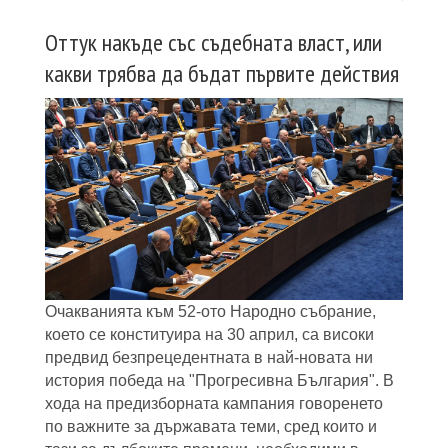
Оттук накъде със съдебната власт, или
какви трябва да бъдат първите действия
Очакванията към 52-ото Народно събрание,
което се конституира на 30 април, са високи
предвид безпрецедентната в най-новата ни
история победа на "Прогресивна България". В
хода на предизборната кампания говоренето
по важните за държавата теми, сред които и