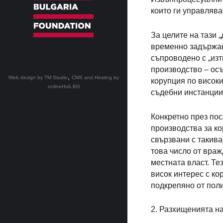
които ги управлява
За целите на тази
временно задържан
съпроводено с „изт
производство – осъ
,
Web design by TM Studio
CMS and Hosting by
корупция по високи
onlineHub.BG
съдебни инстанции
Конкретно през по
производства за ко
свързвани с такив
това число от враж
местната власт. Те
висок интерес с к
подкрепяно от поли
2. Разхищенията н