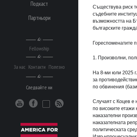
Подкаст
Съществува риск т
съдебните институц
Партньори
възможността на Б
българските гражд
Гореспоменатите п
Fellowship
1. Произволни, по
За нас
Контакти
Полезно
На 8-ми юли 2025 
за противодействие
Следвайте ни
по обвинения (бази
Случаят с Коцев е
по високите етажи 
наказателни произв
наказателната реп
политическата сред
Извънпроцесуалнит