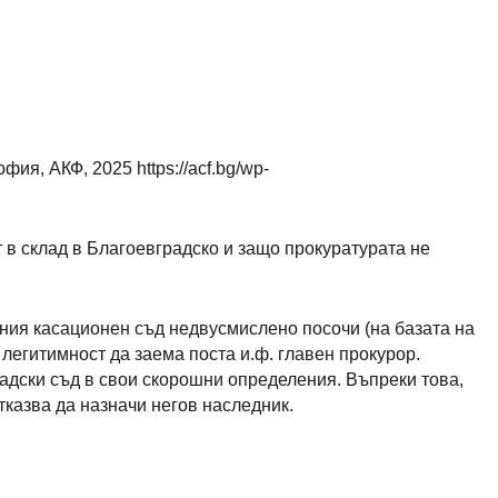
ия, АКФ, 2025 https://acf.bg/wp-
ат в склад в Благоевградско и защо прокуратурата не
ния касационен съд недвусмислено посочи (на базата на
легитимност да заема поста и.ф. главен прокурор.
дски съд в свои скорошни определения. Въпреки това,
казва да назначи негов наследник.