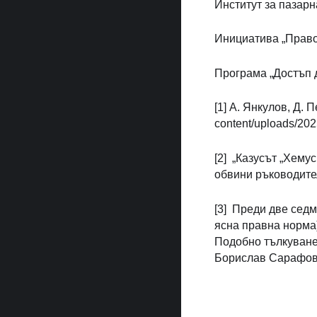
Институт за пазар
Инициатива „Право
Програма „Достъп 
[1] А. Янкулов, Д. 
content/uploads/2
[2] „Казусът „Хемус
обвини ръководител
[3] Преди две сед
ясна правна норма)
Подобно тълкуване
Борислав Сарафов 