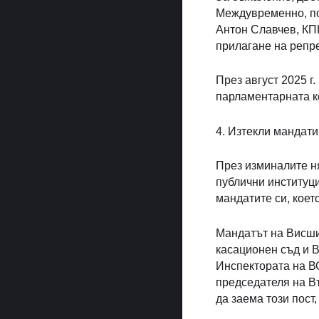
Междувременно, по
Антон Славчев, КП
прилагане на репр
През август 2025 г
парламентарната к
4. Изтекли мандати
През изминалите н
публични институци
мандатите си, коет
Мандатът на Висши
касационен съд и В
Инспектората на ВС
председателя на В
да заема този пост,