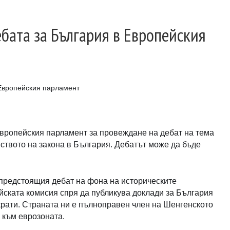
бата за България в Европейския
 Европейския парламент
вропейския парламент за провеждане на дебат на тема
твото на закона в България. Дебатът може да бъде
 предстоящия дебат на фона на историческите
йската комисия спря да публикува доклади за България
екрати. Страната ни е пълноправен член на Шенгенското
е към еврозоната.