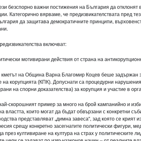
ези безспорно важни постижения на България да отклонят 
ии. Категорично вярваме, че предизвикателствата пред тез
ългария да защитава демократичните принципи, върховенст
ани.
редизвикателства включват:
литически мотивирани действия от страна на антикорупцион
г. кметът на Община Варна Благомир Коцев беше задържан 
 на корупцията (КПК). Допуснати са процедурни нарушения
рани на спорни доказателства) за корупция и участие в орг
 най-скорошният пример за много на брой кампанийно и изб
на властта, които могат да бъдат обвързани с конкретни съ
одства представляват „димна завеса“, зад която се крият и
ресия срещу конкретно засегнатите политически фигури, ме
а през култивиране на култура на страх у политическите л
е цели се задават по извънзаконов начин – от реалните вл