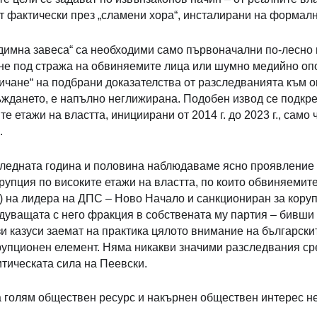
т фактически през „сламени хора“, инсталирани на формал
 „димна завеса“ са необходими само първоначални по-лесно
е под стража на обвиняемите лица или шумно медийно опов
ичане“ на подбрани доказателства от разследванията към 
ждането, е напълно неглижирана. Подобен извод се подкреп
те етажи на властта, инициирани от 2014 г. до 2023 г., само
.
следната година и половина наблюдаваме ясно проявление
рупция по високите етажи на властта, по които обвиняемит
а) на лидера на ДПС – Ново Начало и санкциониран за кору
дуващата с него фракция в собствената му партия – бивши 
зи казуси заемат на практика цялото внимание на български
орупционен елемент. Няма никакви значими разследвания с
тическата сила на Пеевски.
а голям обществен ресурс и накърнен обществен интерес не