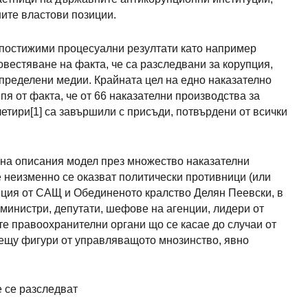
ните властови позиции.
 постижими процесуални резултати като например
естяване на факта, че са разследвани за корупция,
определени медии. Крайната цел на едно наказателно
я от факта, че от 66 наказателни производства за
 четири[1] са завършили с присъди, потвърдени от всички
 на описания модел през множество наказателни
е неизменно се оказват политически противници (или
пция от САЩ и Обединеното кралство Делян Пеевски, в
министри, депутати, шефове на агенции, лидери от
те правоохранителни органи що се касае до случаи от
рещу фигури от управляващото мнозинство, явно
 се разследват