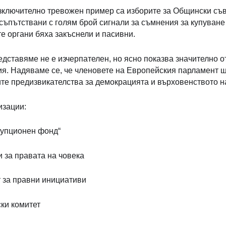
зключително тревожен пример са изборите за Общински съве
 съпътствани с голям брой сигнали за съмнения за купуване
е органи бяха закъснели и пасивни.
едставяме не е изчерпателен, но ясно показва значително 
ия. Надяваме се, че членовете на Европейския парламент щ
те предизвикателства за демокрацията и върховенството н
изации:
рупционен фонд“
 за правата на човека
т за правни инициативи
ки комитет