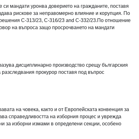
е си мандати уронва доверието на гражданите, поставя
ъздава рискове за неправомерно влияние и корупция. По
решения C‑313/23, C‑316/23 and C‑332/23.По отношение
тговор на въпроса защо просрочването на мандати
бразува дисциплинарно производство срещу българския
а разследвания прокурор поставя под въпрос
вата на човека, както и от Европейската конвенция за
пава справедливостта на изборния процес и уврежда
ни за изборни измами в определени секции, особено