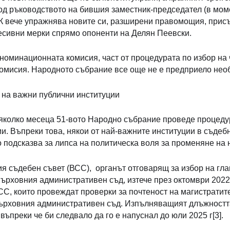
д ръководството на бившия заместник-председател (в мо
К вече упражнява новите си, разширени правомощия, присъ
есивни мерки спрямо опоненти на Делян Пеевски.
. номинационната комисия, част от процедурата по избор на
омисия. Народното събрание все още не е предприело необ
 на важни публични институции
яколко месеца 51-вото Народно събрание проведе процеду
и. Въпреки това, някои от най-важните институции в съдеб
о подсказва за липса на политическа воля за променяне на
я съдебен съвет (ВСС), органът отговарящ за избор на гл
ърховния административен съд, изтече през октомври 2022 
С, които провеждат проверки за почтеност на магистратите,
ърховния административен съд. Изпълняващият длъжностт
 въпреки че би следвало да го е напуснал до юли 2025 г[3].