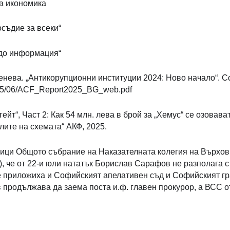
на икономика
съдие за всеки“
до информация“
Пенева. „Антикорупционни институции 2024: Ново начало“. Соф
025/06/ACF_Report2025_BG_web.pdf
гейт“, Част 2: Как 54 млн. лева в брой за „Хемус“ се озовав
ите на схемата“ АКФ, 2025.
мици Общото събрание на Наказателната колегия на Върхов
, че от 22-и юли нататък Борислав Сарафов не разполага с 
 приложиха и Софийският апелативен съд и Софийският гра
продължава да заема поста и.ф. главен прокурор, а ВСС от