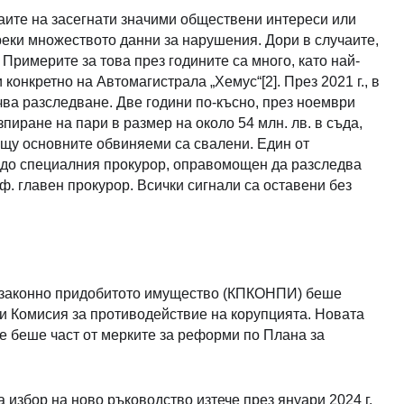
аите на засегнати значими обществени интереси или
еки множеството данни за нарушения. Дори в случаите,
 Примерите за това през годините са много, като най-
конкретно на Автомагистрала „Хемус“[2]. През 2021 г., в
чва разследване. Две години по-късно, през ноември
пиране на пари в размер на около 54 млн. лв. в съда,
ещу основните обвиняеми са свалени. Един от
и до специалния прокурор, оправомощен да разследва
ф. главен прокурор. Всички сигнали са оставени без
 незаконно придобитото имущество (КПКОНПИ) беше
и Комисия за противодействие на корупцията. Новата
е беше част от мерките за реформи по Плана за
 избор на ново ръководство изтече през януари 2024 г.