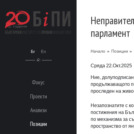
Неправител
парламент
Начало
»
Позиции
»
Бг
En
Сряда 22.Окт.2025
Ние, долуподписан
Фокус
продължаващото по
проследен на живо н
Проекти
Незапознатите с к
Анализи
постижения на Бълг
по механизма за съ
Позиции
пространство от ян