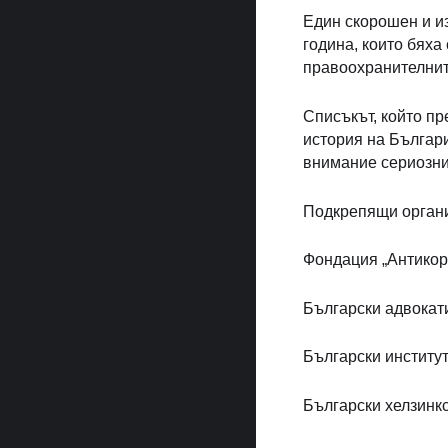
Един скорошен и и
година, които бяха
правоохранителнит
Списъкът, който пр
история на Българ
внимание сериозни
Подкрепящи орган
Фондация „Антико
Български адвокати
Български институ
Български хелзинкс