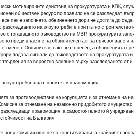
чески мотивираните действия на прокуратурата и КПК, случ
ионен обществен ресурс по правило не се разследват, въпр
 все пак е започнато, обвинението дори не достига до съда.
с разследването на злоупотребите при пътно строителство и 
во с тогавашното ръководство на МВР, прокуратурата запо
твено преди внасяне на обвинителен акт за присвояване и из
 е сменен. Обвинителен акт не е внесен, а обвиненията ср
урори подава сигнали до ръководството на прокуратурата 
с твърдения за вероятно влияние върху разследването от и.
 и злоупотребяваща с новите си правомощия
сията за противодействие на корупцията и за отнемане на
 Комисия за отнемане на незаконно придобитото имущество 
, разследващи правомощия, а самостоятелното й учредяван
устойчивост на България.
е нови комисии още не са конституирани, а крайният срок за