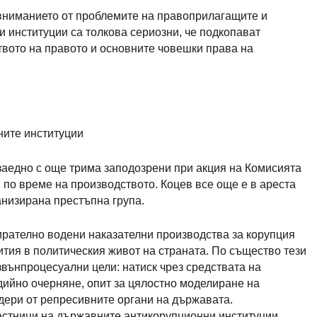
вниманието от проблемите на правоприлагащите и
и институции са толкова сериозни, че подкопават
вото на правото и основните човешки права на
ните институции
заедно с още трима заподозрени при акция на Комисията
 по време на производството. Коцев все още е в ареста
анизирана престъпна група.
ирателно водени наказателни производства за корупция
бития в политическия живот на страната. По същество тези
звънпроцесуални цели: натиск чрез средствата на
дийно очерняне, опит за цялостно моделиране на
идери от репресивните органи на държавата.
астници на държавните антикорупционни институции,