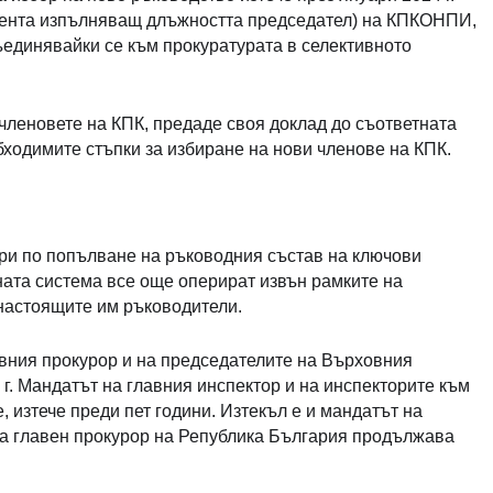
мента изпълняващ длъжността председател) на КПКОНПИ,
единявайки се към прокуратурата в селективното
 членовете на КПК, предаде своя доклад до съответната
ходимите стъпки за избиране на нови членове на КПК.
ри по попълване на ръководния състав на ключови
ната система все още оперират извън рамките на
 настоящите им ръководители.
авния прокурор и на председателите на Върховния
г. Мандатът на главния инспектор и на инспекторите към
 изтече преди пет години. Изтекъл е и мандатът на
а главен прокурор на Република България продължава