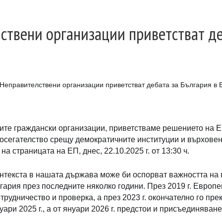
ствени организации приветстват де
Неправителствени организации приветстват дебата за България в
ите граждански организации, приветстваме решението на Е
сегателство срещу демократичните институции и върховенс
а страницата на ЕП, днес, 22.10.2025 г. от 13:30 ч.
онтекста в нашата държава може би оспорват важността на
ария през последните няколко години. През 2019 г. Европе
трудничество и проверка, а през 2023 г. окончателно го пр
уари 2025 г., а от януари 2026 г. предстои и присъединяван