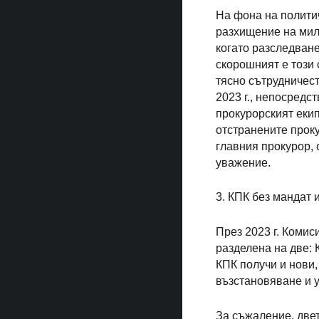
На фона на полити
разхищение на мил
когато разследване
скорошният е този 
тясно сътрудничест
2023 г., непосредс
прокурорският екип
отстранените прок
главния прокурор, 
уважение.
3. КПК без мандат
През 2023 г. Коми
разделена на две:
КПК получи и нови
възстановяване и 
За съжаление, двет