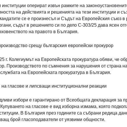
и институции оперират извън рамките на законоустановенит
ността на действията и решенията на тези институции и с
мандатите се е произнесъл и Съдът на Европейския съюз в 
гани, съдът в решението си по дело C-303/25 дава ясен о
рховенството на правото в България.
производство срещу българския европейски прокурор
25 г. Колегиумът на Европейската прокуратура обяви, че о
ор. Производството по съмнения за нарушения от страна н
 службата на Европейската прокуратура в България.
е на гласове и липсващи институционални реакции
ливи избори е гарантирано от Всеобщата декларация за пра
 Купуването на гласове е вид изборна измама, която подко
ституции. В България през годините са събрани редица дан
аващ брой гласоподаватели от уязвими общности.