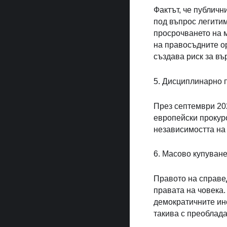
Фактът, че публичн
под въпрос легитим
просрочването на 
на правосъдните ор
създава риск за въ
5. Дисциплинарно 
През септември 20
европейски прокур
независимостта на
6. Масово купуван
Правото на справед
правата на човека.
демократичните ин
такива с преоблад